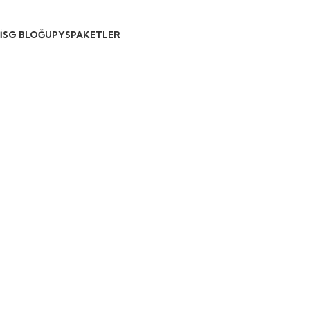
İSG BLOĞU
PYS
PAKETLER