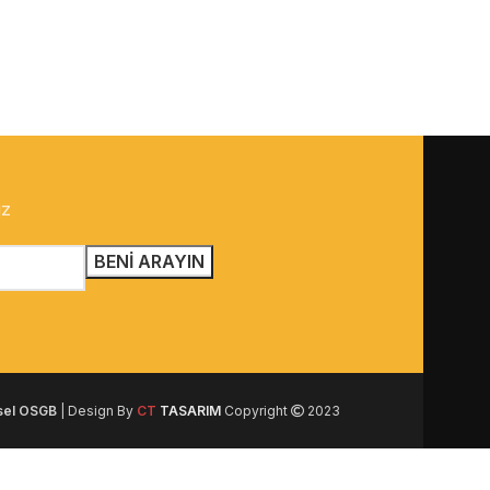
ız
sel OSGB
| Design By
CT
TASARIM
Copyright
2023