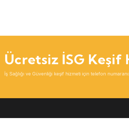
Ücretsiz İSG Keşif
İş Sağlığı ve Güvenliği keşif hizmeti için telefon numaranız