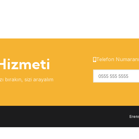
 Hizmeti
Telefon Numaran
ı bırakın, sizi arayalım
Eren