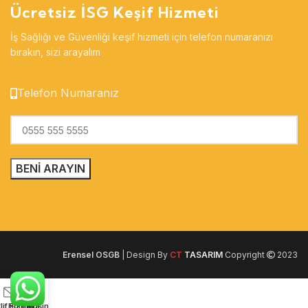
Ücretsiz İSG Keşif Hizmeti
İş Sağlığı ve Güvenliği keşif hizmeti için telefon numaranızı
bırakın, sizi arayalım
Telefon Numaranız
Erensel OSGB
| Design By
CT
TASARIM
Copyright
2023
lif Formu
Hızlı Ara
İletişim